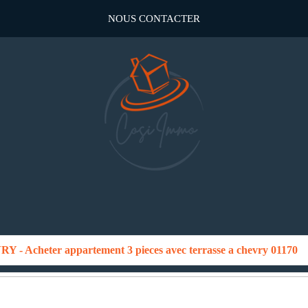
NOUS CONTACTER
 - Acheter appartement 3 pieces avec terrasse a chevry 01170