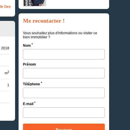
de Gex
Me recontacter !
Vous souhaitez plus d'informations ou visiter ce
bien immobilier ?
*
Nom
2018
Prénom
2
m
*
Téléphone
1
*
E-mail
Envoyer