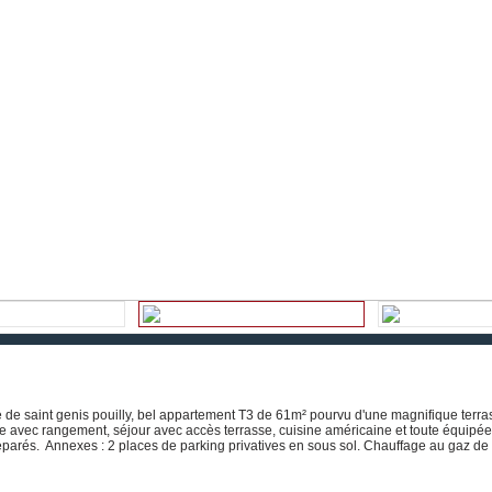
 de saint genis pouilly, bel appartement T3 de 61m² pourvu d'une magnifique terra
ée avec rangement, séjour avec accès terrasse, cuisine américaine et toute équipée
parés. Annexes : 2 places de parking privatives en sous sol. Chauffage au gaz de v