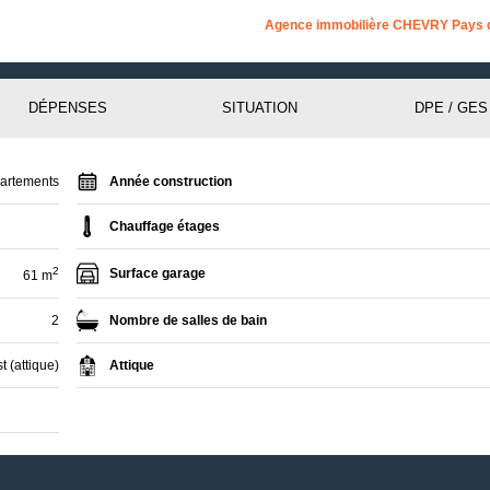
Agence immobilière CHEVRY Pays 
DÉPENSES
SITUATION
DPE / GES
artements
Année construction
Chauffage étages
2
Surface garage
61 m
2
Nombre de salles de bain
 (attique)
Attique