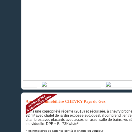
Annonce immobilière CHEVRY Pays de Gex
Dans une copropriété récente (2018) et sécurisée, à chevry proche
92 m² avec chalet de jardin exposée sud/ouest, il comprend : entr
chambres avec placards avec accès terrasse, salle de bains, wc sé
individuelle. DPE = B : 73Kwh/m²
* les honoraires de l'agence sont à la charge du vendeur