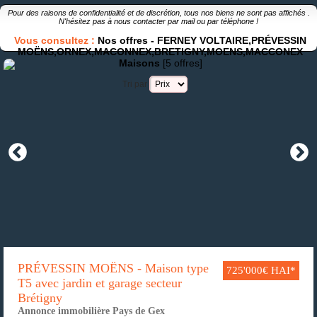
Pour des raisons de confidentialité et de discrétion, tous nos biens ne sont pas affichés .
N'hésitez pas à nous contacter par
mail
ou par
téléphone
!
Vous consultez :
Nos offres -
FERNEY VOLTAIRE,PRÉVESSIN
MOËNS,ORNEX,MACONNEX,BRETIGNY,MOENS,MACCONEX
Maisons
[5 offres]
Tri par
PRÉVESSIN MOËNS - Maison type
725'000€ HAI*
T5 avec jardin et garage secteur
Brétigny
Annonce immobilière Pays de Gex