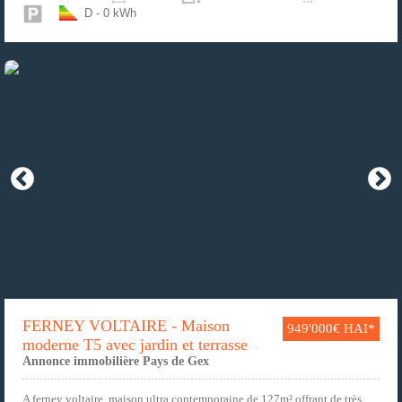
D - 0 kWh
FERNEY VOLTAIRE - Maison
949'000€ HAI*
moderne T5 avec jardin et terrasse
Annonce immobilière Pays de Gex
A ferney voltaire, maison ultra contemporaine de 127m² offrant de très