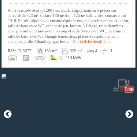
À Prévessin-Moëns (01280), secteur Brétigny, maison 5 pièces sur
parcelle de 323 m², surface 136 m² dont 125 m² habitables, construction
2018. Entrée, séjour avec cuisine équipée ouverte, accès terrasse et jardin,
salle de bain avec WC, espace de jeu, bureau.À l’étage, trois chambres
avec placard dont une avec dressing et salle d’eau avec WC, mezzanine,
salle de bain avec WC.Garage fermé, deux places de stationnement,
chalet de jardin. Chauffage gaz indiv...
Voir la fiche détaillée ...
Réf.:
CI-3677
136 m²
323 m²
4
1
C - 119 kWh