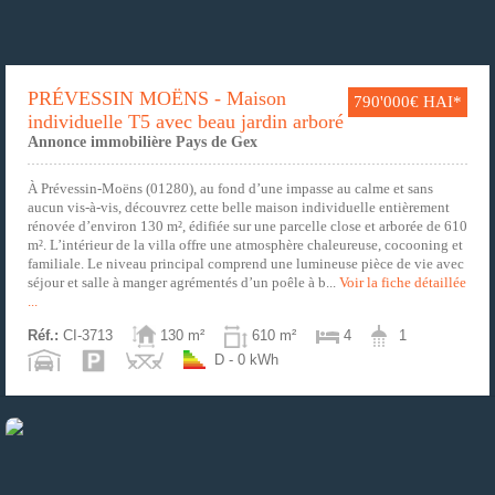
PRÉVESSIN MOËNS - Maison
790'000€ HAI*
individuelle T5 avec beau jardin arboré
Annonce immobilière Pays de Gex
À Prévessin-Moëns (01280), au fond d’une impasse au calme et sans
aucun vis-à-vis, découvrez cette belle maison individuelle entièrement
rénovée d’environ 130 m², édifiée sur une parcelle close et arborée de 610
m². L’intérieur de la villa offre une atmosphère chaleureuse, cocooning et
familiale. Le niveau principal comprend une lumineuse pièce de vie avec
séjour et salle à manger agrémentés d’un poêle à b...
Voir la fiche détaillée
...
Réf.:
CI-3713
130 m²
610 m²
4
1
D - 0 kWh