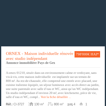
ORNEX - Maison individuelle rénovée
798'000€ HAI*
avec studio indépendant
Annonce immobilière Pays de Gex
A ornex 01210, située dans un environnement calme et verdoyant, sans
vis-à-vis, cette maison individuelle est implantée sur un terrain de
800 m². Au rez-de-chaussée, elle comprend une entrée avec placard, une
cuisine italienne équipée, un séjour lumineux avec accès direct au jardin,
une suite parentale avec salle d’eau et WC, ainsi qu’un WC indépendant.
Un studio indépendant d’environ 20 m², avec kitchenette, pièce de vie,
salle d’eau et WC, compl...
Voir la fiche détaillée ...
Réf.:
CI-3727
130 m²
800 m²
4
1