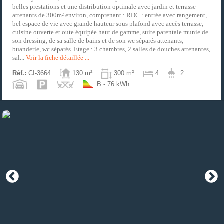
belles prestations et une distribution optimale avec jardin et terrasse
attenants de 300m² environ, comprenant : RDC : entrée avec rangement,
bel espace de vie avec grande hauteur sous plafond avec accès terrasse,
cuisine ouverte et oute équipée haut de gamme, suite parentale munie de
son dressing, de sa salle de bains et de son wc séparés attenants,
buanderie, wc séparés. Etage : 3 chambres, 2 salles de douches attenantes,
sal...
Voir la fiche détaillée ...
Réf.:
CI-3664
130 m²
300 m²
4
2
B - 76 kWh