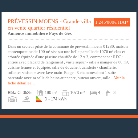
PRÉVESSIN MOËNS - Grande villa
1'245'000€ HAI*
en vente quartier résidentiel
Annonce immobilière Pays de Gex
Dans un secteur prisé de la commune de prevessin moens 01280, maison
contemporaine de 190 m² sise sur une belle parcelle de 1070 m² clos et
arborée équipée d'une piscine chauffée de 12 x 3, comrpenant : RDC :
entrée avec placard de rangement , vaste séjour - salle à manger de 60 m²,
cuisine fermée et équipée, salle de douche, buanderie / chaufferie,
toilettes visiteurs avec lave main. Etage : 3 chambres dont 1 suite
parentale avec sa salle de bains attenante, bureau ouvert, salle...
Voir la
fiche détaillée ...
Réf.:
CI-3525
190 m²
1070 m²
4
3
D - 174 kWh