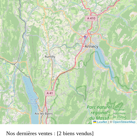
Leaflet
|
©
OpenStreetMap
Nos dernières ventes : [2 biens vendus]