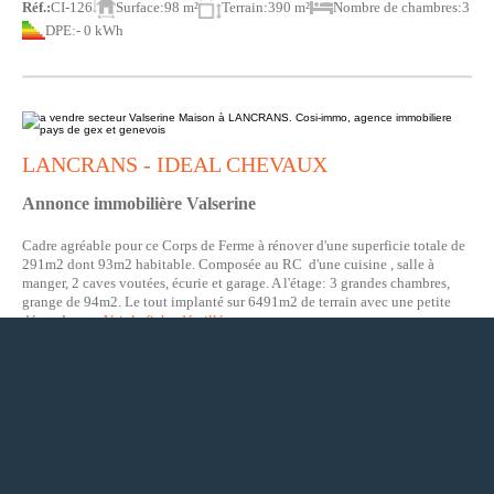
Réf.:
CI-126
Surface:
98 m²
Terrain:
390 m²
Nombre de chambres:
3
DPE:
- 0 kWh
LANCRANS - IDEAL CHEVAUX
Annonce immobilière Valserine
Cadre agréable pour ce Corps de Ferme à rénover d'une superficie totale de
291m2 dont 93m2 habitable. Composée au RC d'une cuisine , salle à
manger, 2 caves voutées, écurie et garage. A l'étage: 3 grandes chambres,
grange de 94m2. Le tout implanté sur 6491m2 de terrain avec une petite
dépendance.
Voir la fiche détaillée ...
Réf.:
CI-874
Surface:
291 m²
Terrain:
6491 m²
Nombre de chambres:
3
DPE:
- 0 kWh