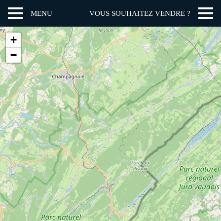
MENU
VOUS SOUHAITEZ VENDRE ?
+
−