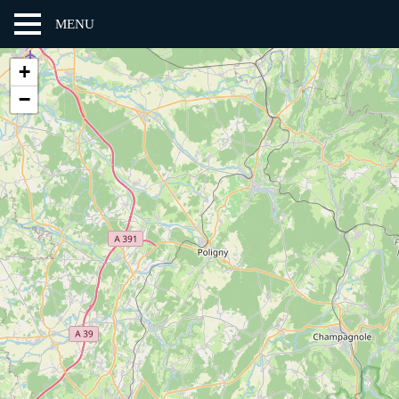
MENU
+
−