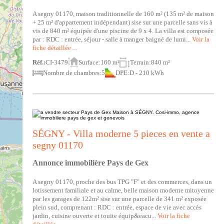
A segny 01170, maison traditionnelle de 160 m² (135 m² de maison
+ 25 m² d'appartement indépendant) sise sur une parcelle sans vis à
vis de 840 m² équipée d'une piscine de 9 x 4. La villa est composée
par : RDC : entrée, séjour - salle à manger baigné de lumi...
Voir la
fiche détaillée ...
Réf.:
CI-3479
Surface:
160 m²
Terrain:
840 m²
Nombre de chambres:
5
DPE:
D - 210 kWh
SÉGNY - Villa moderne 5 pieces en vente a
segny 01170
Annonce immobilière Pays de Gex
A segny 01170, proche des bus TPG "F" et des commerces, dans un
lotissement familiale et au calme, belle maison moderne mitoyenne
par les garages de 122m² sise sur une parcelle de 341 m² exposée
plein sud, comprenant : RDC : entrée, espace de vie avec accès
jardin, cuisine ouverte et touite équip&eacu...
Voir la fiche