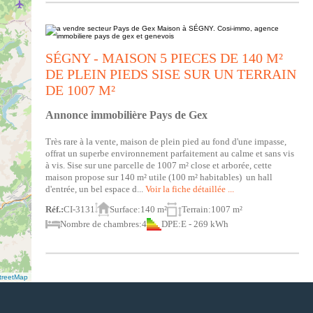
SÉGNY - MAISON 5 PIECES DE 140 M²
DE PLEIN PIEDS SISE SUR UN TERRAIN
DE 1007 M²
Annonce immobilière Pays de Gex
Très rare à la vente, maison de plein pied au fond d'une impasse,
offrat un superbe environnement parfaitement au calme et sans vis
à vis. Sise sur une parcelle de 1007 m² close et arborée, cette
maison propose sur 140 m² utile (100 m² habitables) un hall
d'entrée, un bel espace d...
Voir la fiche détaillée ...
Réf.:
CI-3131
Surface:
140 m²
Terrain:
1007 m²
Nombre de chambres:
4
DPE:
E - 269 kWh
reetMap
SÉGNY - ACHETER MAISON DE 150 M²-