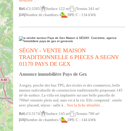
détaillée ...
Réf.:
CI-3285
Surface:
122 m²
Terrain:
341 m²
Nombre de chambres:
4
DPE:
C - 134 kWh
SÉGNY - VENTE MAISON
TRADITIONNELLE 6 PIECES A SEGNY
01170 PAYS DE GEX
Annonce immobilière Pays de Gex
A segny, proche des bus TPG, des écoles et des commerces, belle
maison individuelle de construction traditionnelle proposant 145
m² de surface. La villa est implantée sur une belle parcelle de
700m² orientée plein sud, sans vis à la vis. Elle comprend : entrée
avec placard, séjour - salle à...
Voir la fiche détaillée ...
Réf.:
CI-3174
Surface:
145 m²
Terrain:
700 m²
Nombre de chambres:
5
DPE:
C - 144 kWh