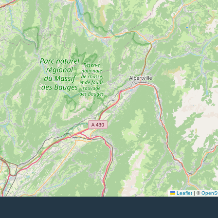
Leaflet
|
©
OpenSt
ANNONCE IMMOBILIÈRE PAYS DE GEX