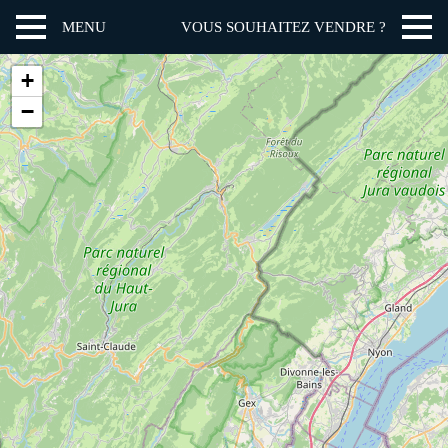
MENU
VOUS SOUHAITEZ VENDRE ?
+
−